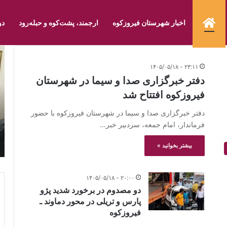
صفحه نخست
اخبار شهرستان فیروزکوه
ارجمند، پشت‌کوه و حبله‌رود
دو
در
بر
بازدید
جل
۲۳:۱۱ - ۱۴۰۵/۰۵/۱۸
میدانی
شو
دفتر خبرگزاری صدا و سیما در شهرستان
سرپرست
تر
بخشداری
فیروزکوه افتتاح شد
فر
مرکزی
ایث
فیروزکوه
دفتر خبرگزاری صدا و سیما در شهرستان فیروزکوه با حضور
و
۱۷:۰۴ - ۱۴۰۳/۱۱/۲۶
از
فرماندار، امام جمعه، سردبیر خبر…
در بازدید میدانی سرپرست بخشداری مرکزی فیروزکوه از روستای
شه
روستای
مزداران انجام شد؛
فی
مزداران
یروزکوه
بررسی مسائل و مشکلات روستای مزداران
بیشتر بخوانید »
انجام
شد؛
بررسی
۲۰:۰۰ - ۱۴۰۵/۰۵/۱۸
مسائل
دو مصدوم در برخورد شدید پژو
و
پارس و تریلی در محور دماوند ـ
مشکلات
فیروزکوه
روستای
مزداران