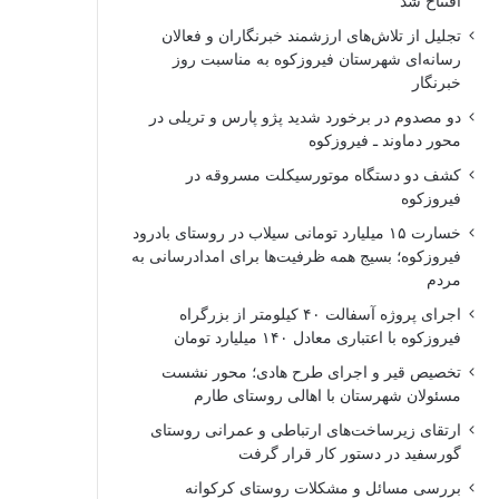
افتتاح شد
حصول
تجلیل از تلاش‌های ارزشمند خبرنگاران و فعالان
نتیجه
رسانه‌ای شهرستان فیروزکوه به مناسبت روز
خبرنگار
دو مصدوم در برخورد شدید پژو پارس و تریلی در
محور دماوند ـ فیروزکوه
کشف دو دستگاه موتورسیکلت مسروقه در
فیروزکوه
خسارت ۱۵ میلیارد تومانی سیلاب در روستای بادرود
فیروزکوه؛ بسیج همه ظرفیت‌ها برای امدادرسانی به
مردم
اجرای پروژه آسفالت ۴۰ کیلومتر از بزرگراه
فیروزکوه با اعتباری معادل ۱۴۰ میلیارد تومان
تخصیص قیر و اجرای طرح هادی؛ محور نشست
مسئولان شهرستان با اهالی روستای طارم
ارتقای زیرساخت‌های ارتباطی و عمرانی روستای
گورسفید در دستور کار قرار گرفت
بررسی مسائل و مشکلات روستای کرکوانه