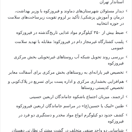
استاندار تهران
دیدار مسئولان شهرستان‌های دماوند و فیروزکوه با وزیر بهداشت،
درمان و آموزش پزشکی/ تأکید بر لزوم تقویت زیرساخت‌های سلامت
در حوزه انتخابیه
ضبط بیش از ۳۵۰ کیلوگرم مواد غذایی تاریخ‌گذشته در فیروزکوه
پلمب کشتارگاه غیرمجاز دام در فیروزکوه؛ مقابله با تهدید سلامت
عمومی
بررسی روند تحویل شبکه آب روستاهای غیرتحویلی بخش مرکزی
فیروزکوه
تخصیص قیر یارانه‌ای به روستاهای بخش مرکزی برای آسفالت معابر
هم‌افزایی بخشداری مرکزی و اداره پست برای تسریع در پلاک‌کوبی و
تخصیص کدپستی روستاها
ارجمند، میزبان اجتماع باشکوه جاماندگان اربعین حسینی
طنین «لبیک یا حسین(ع)» در مراسم جاماندگان اربعین فیروزکوه
کشف حدود دو کیلوگرم انواع مواد مخدر و دستگیری دو فرد در
فیروزکوه
شناسایی دو واحد صنفی متخلف در گشت مشترک نظارتی دهستان