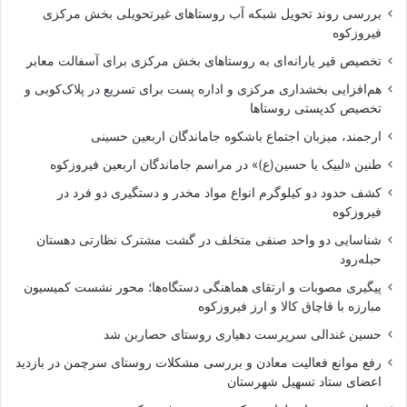
بررسی روند تحویل شبکه آب روستاهای غیرتحویلی بخش مرکزی
فیروزکوه
تخصیص قیر یارانه‌ای به روستاهای بخش مرکزی برای آسفالت معابر
هم‌افزایی بخشداری مرکزی و اداره پست برای تسریع در پلاک‌کوبی و
تخصیص کدپستی روستاها
ارجمند، میزبان اجتماع باشکوه جاماندگان اربعین حسینی
طنین «لبیک یا حسین(ع)» در مراسم جاماندگان اربعین فیروزکوه
کشف حدود دو کیلوگرم انواع مواد مخدر و دستگیری دو فرد در
فیروزکوه
شناسایی دو واحد صنفی متخلف در گشت مشترک نظارتی دهستان
حبله‌رود
پیگیری مصوبات و ارتقای هماهنگی دستگاه‌ها؛ محور نشست کمیسیون
مبارزه با قاچاق کالا و ارز فیروزکوه
حسین غندالی سرپرست دهیاری روستای حصاربن شد
رفع موانع فعالیت معادن و بررسی مشکلات روستای سرچمن در بازدید
اعضای ستاد تسهیل شهرستان