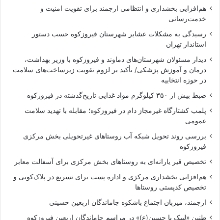
هم‌افزایی بخشداری و انتظامی ارجمند برای تقویت امنیت و
خدمت‌رسانی
رسیدگی به مشکلات عشایر شهرستان فیروزکوه حسب دستور
استاندار تهران
دیدار مسئولان شهرستان‌های دماوند و فیروزکوه با وزیر بهداشت،
درمان و آموزش پزشکی/ تأکید بر لزوم تقویت زیرساخت‌های سلامت
در حوزه انتخابیه
ضبط بیش از ۳۵۰ کیلوگرم مواد غذایی تاریخ‌گذشته در فیروزکوه
پلمب کشتارگاه غیرمجاز دام در فیروزکوه؛ مقابله با تهدید سلامت
عمومی
بررسی روند تحویل شبکه آب روستاهای غیرتحویلی بخش مرکزی
فیروزکوه
تخصیص قیر یارانه‌ای به روستاهای بخش مرکزی برای آسفالت معابر
هم‌افزایی بخشداری مرکزی و اداره پست برای تسریع در پلاک‌کوبی و
تخصیص کدپستی روستاها
ارجمند، میزبان اجتماع باشکوه جاماندگان اربعین حسینی
طنین «لبیک یا حسین(ع)» در مراسم جاماندگان اربعین فیروزکوه