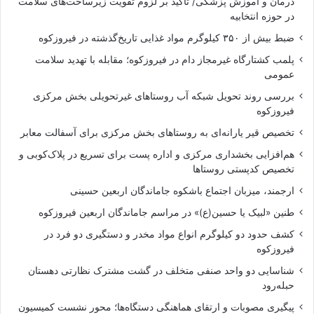
درمان و آموزش پزشکی/ تأکید بر لزوم تقویت زیرساخت‌های سلامت
در حوزه انتخابیه
ضبط بیش از ۳۵۰ کیلوگرم مواد غذایی تاریخ‌گذشته در فیروزکوه
پلمب کشتارگاه غیرمجاز دام در فیروزکوه؛ مقابله با تهدید سلامت
عمومی
بررسی روند تحویل شبکه آب روستاهای غیرتحویلی بخش مرکزی
فیروزکوه
تخصیص قیر یارانه‌ای به روستاهای بخش مرکزی برای آسفالت معابر
هم‌افزایی بخشداری مرکزی و اداره پست برای تسریع در پلاک‌کوبی و
تخصیص کدپستی روستاها
ارجمند، میزبان اجتماع باشکوه جاماندگان اربعین حسینی
طنین «لبیک یا حسین(ع)» در مراسم جاماندگان اربعین فیروزکوه
کشف حدود دو کیلوگرم انواع مواد مخدر و دستگیری دو فرد در
فیروزکوه
شناسایی دو واحد صنفی متخلف در گشت مشترک نظارتی دهستان
حبله‌رود
پیگیری مصوبات و ارتقای هماهنگی دستگاه‌ها؛ محور نشست کمیسیون