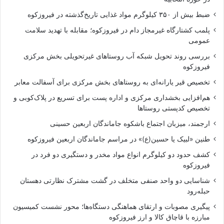
ضبط بیش از ۳۵۰ کیلوگرم مواد غذایی تاریخ‌گذشته در فیروزکوه
پلمب کشتارگاه غیرمجاز دام در فیروزکوه؛ مقابله با تهدید سلامت
عمومی
بررسی روند تحویل شبکه آب روستاهای غیرتحویلی بخش مرکزی
فیروزکوه
تخصیص قیر یارانه‌ای به روستاهای بخش مرکزی برای آسفالت معابر
هم‌افزایی بخشداری مرکزی و اداره پست برای تسریع در پلاک‌کوبی و
تخصیص کدپستی روستاها
ارجمند، میزبان اجتماع باشکوه جاماندگان اربعین حسینی
طنین «لبیک یا حسین(ع)» در مراسم جاماندگان اربعین فیروزکوه
کشف حدود دو کیلوگرم انواع مواد مخدر و دستگیری دو فرد در
فیروزکوه
شناسایی دو واحد صنفی متخلف در گشت مشترک نظارتی دهستان
حبله‌رود
پیگیری مصوبات و ارتقای هماهنگی دستگاه‌ها؛ محور نشست کمیسیون
مبارزه با قاچاق کالا و ارز فیروزکوه