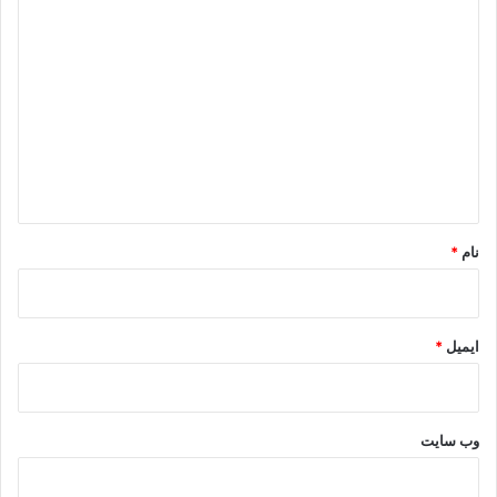
د
ی
د
گ
ا
ه
*
نام
*
ایمیل
*
وب‌ سایت