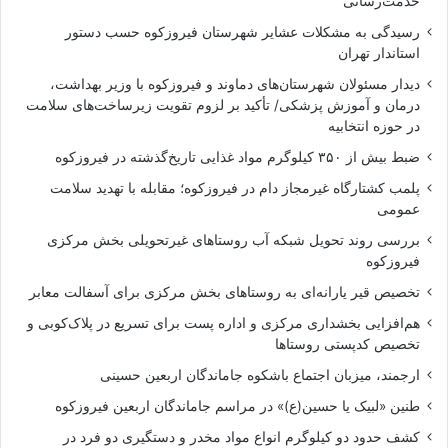
خدمت‌رسانی
رسیدگی به مشکلات عشایر شهرستان فیروزکوه حسب دستور
استاندار تهران
دیدار مسئولان شهرستان‌های دماوند و فیروزکوه با وزیر بهداشت،
درمان و آموزش پزشکی/ تأکید بر لزوم تقویت زیرساخت‌های سلامت
در حوزه انتخابیه
ضبط بیش از ۳۵۰ کیلوگرم مواد غذایی تاریخ‌گذشته در فیروزکوه
پلمب کشتارگاه غیرمجاز دام در فیروزکوه؛ مقابله با تهدید سلامت
عمومی
بررسی روند تحویل شبکه آب روستاهای غیرتحویلی بخش مرکزی
فیروزکوه
تخصیص قیر یارانه‌ای به روستاهای بخش مرکزی برای آسفالت معابر
هم‌افزایی بخشداری مرکزی و اداره پست برای تسریع در پلاک‌کوبی و
تخصیص کدپستی روستاها
ارجمند، میزبان اجتماع باشکوه جاماندگان اربعین حسینی
طنین «لبیک یا حسین(ع)» در مراسم جاماندگان اربعین فیروزکوه
کشف حدود دو کیلوگرم انواع مواد مخدر و دستگیری دو فرد در