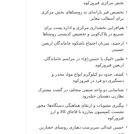
بخش مرکزی فیروزکوه
تخصیص قیر یارانه‌ای به روستاهای بخش مرکزی
برای آسفالت معابر
هم‌افزایی بخشداری مرکزی و اداره پست برای
تسریع در پلاک‌کوبی و تخصیص کدپستی روستاها
ارجمند، میزبان اجتماع باشکوه جاماندگان اربعین
حسینی
طنین «لبیک یا حسین(ع)» در مراسم جاماندگان
اربعین فیروزکوه
کشف حدود دو کیلوگرم انواع مواد مخدر و
دستگیری دو فرد در فیروزکوه
شناسایی دو واحد صنفی متخلف در گشت مشترک
نظارتی دهستان حبله‌رود
پیگیری مصوبات و ارتقای هماهنگی دستگاه‌ها؛ محور
نشست کمیسیون مبارزه با قاچاق کالا و ارز
فیروزکوه
حسین غندالی سرپرست دهیاری روستای حصاربن
شد