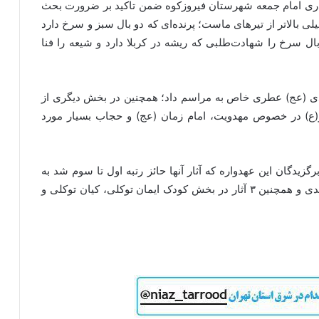
حیدری امام جمعه شهرستان فیروزکوه ضمن تاکید بر ضرورت بحث
 بالاتر از تیرهای ماست؛ پرنده‌ای که دو بال سبز و سرخ دارد
ال سرخ را شهادت‌طلبی که ریشه در کربلا دارد و شیعه را فنا
هدی (عج) عطری خاص به مراسم داد؛ همچنین در بخش دیگری از
) در خصوص مهدویت، امام زمان (عج) و حجاب بسیار مورد
برگزیدگان این عهدواره که آثار آنها حائز رتبه اول تا سوم شد به
تربیت غلامحسین الطافی، سارا زنگنه، علی محمد اسدی و همچنین ۳ آثار در بخش کودک ایمان توکلی، کیان توکلی و