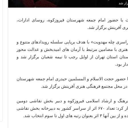
زار شد
یت با حضور امام جمعه شهرستان فیروزکوه، روسای ادارات،
ری آفرینش برگزار شد.
اسری چله مهدویت» با هدف برپایی سلسله رویدادهای متنوع و
هنری با مضامین مرتبط با آرمان­ های امیدبخش و عدالت محور
 قالب ۱۶ دبیرخانه تخصصی در ۱۶ شهرستان استان تهران از اوایل رجب تا نیمه شعبان برگزار شد و
ر بود.
با حضور حجت الاسلام و المسلمین حیدری امام جمعه شهرستان
ن در محل مجتمع فرهنگی هنری آفرینش برگزار شد.
فرهنگ و ارشاد اسلامی فیروزکوه و دبیر بخش نقاشی دومین
عهدواره سراسری چله مهدویت، ضمن خیر مقدم اظهار کرد: تعداد ۶۷۰ اثر از سراسر کشور به دبیرخانه بخش نقاشی