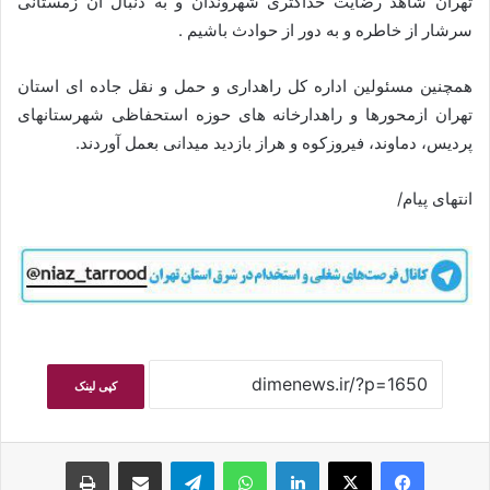
تهران شاهد رضایت حداکثری شهروندان و به دنبال آن زمستانی
سرشار از خاطره و به دور از حوادث باشیم .
همچنین مسئولین اداره کل راهداری و حمل و نقل جاده ای استان
تهران ازمحورها و راهدارخانه های حوزه استحفاظی شهرستانهای
پردیس، دماوند، فیروزکوه و هراز بازدید میدانی بعمل آوردند.
انتهای پیام/
کپی لینک
فیسبوک
ایکس
لینکداین
واتس آپ
تلگرام
اشتراک گذاری با ایمیل
چاپ