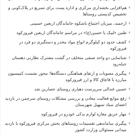
هم‌افزایی بخشداری مرکزی و اداره پست برای تسریع در پلاک‌کوبی و
تخصیص کدپستی روستاها
ارجمند، میزبان اجتماع باشکوه جاماندگان اربعین حسینی
طنین «لبیک یا حسین(ع)» در مراسم جاماندگان اربعین فیروزکوه
کشف حدود دو کیلوگرم انواع مواد مخدر و دستگیری دو فرد در
فیروزکوه
شناسایی دو واحد صنفی متخلف در گشت مشترک نظارتی دهستان
حبله‌رود
پیگیری مصوبات و ارتقای هماهنگی دستگاه‌ها؛ محور نشست کمیسیون
مبارزه با قاچاق کالا و ارز فیروزکوه
حسین غندالی سرپرست دهیاری روستای حصاربن شد
رفع موانع فعالیت معادن و بررسی مشکلات روستای سرچمن در بازدید
اعضای ستاد تسهیل شهرستان
مهار حریق مغازه لوازم یدکی خودرو در فیروزکوه
پیگیری ساماندهی تقسیمات روستاهای بخش مرکزی فیروزکوه با بازدید
میدانی مسئولان وزارت کشور