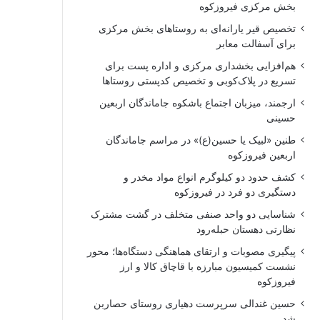
بخش مرکزی فیروزکوه
تخصیص قیر یارانه‌ای به روستاهای بخش مرکزی
برای آسفالت معابر
هم‌افزایی بخشداری مرکزی و اداره پست برای
تسریع در پلاک‌کوبی و تخصیص کدپستی روستاها
ارجمند، میزبان اجتماع باشکوه جاماندگان اربعین
حسینی
طنین «لبیک یا حسین(ع)» در مراسم جاماندگان
اربعین فیروزکوه
کشف حدود دو کیلوگرم انواع مواد مخدر و
دستگیری دو فرد در فیروزکوه
شناسایی دو واحد صنفی متخلف در گشت مشترک
نظارتی دهستان حبله‌رود
پیگیری مصوبات و ارتقای هماهنگی دستگاه‌ها؛ محور
نشست کمیسیون مبارزه با قاچاق کالا و ارز
فیروزکوه
حسین غندالی سرپرست دهیاری روستای حصاربن
شد