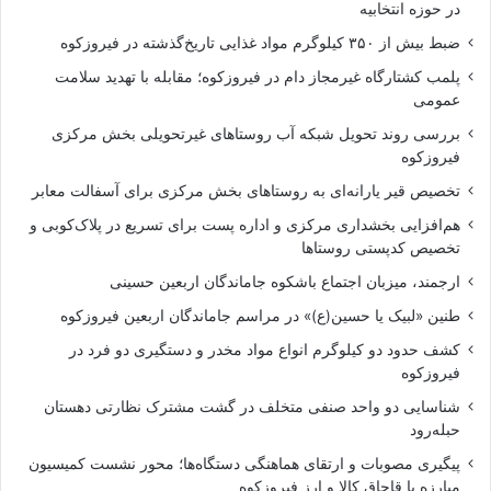
در حوزه انتخابیه
ضبط بیش از ۳۵۰ کیلوگرم مواد غذایی تاریخ‌گذشته در فیروزکوه
پلمب کشتارگاه غیرمجاز دام در فیروزکوه؛ مقابله با تهدید سلامت
عمومی
بررسی روند تحویل شبکه آب روستاهای غیرتحویلی بخش مرکزی
فیروزکوه
تخصیص قیر یارانه‌ای به روستاهای بخش مرکزی برای آسفالت معابر
هم‌افزایی بخشداری مرکزی و اداره پست برای تسریع در پلاک‌کوبی و
تخصیص کدپستی روستاها
ارجمند، میزبان اجتماع باشکوه جاماندگان اربعین حسینی
طنین «لبیک یا حسین(ع)» در مراسم جاماندگان اربعین فیروزکوه
کشف حدود دو کیلوگرم انواع مواد مخدر و دستگیری دو فرد در
فیروزکوه
شناسایی دو واحد صنفی متخلف در گشت مشترک نظارتی دهستان
حبله‌رود
پیگیری مصوبات و ارتقای هماهنگی دستگاه‌ها؛ محور نشست کمیسیون
مبارزه با قاچاق کالا و ارز فیروزکوه