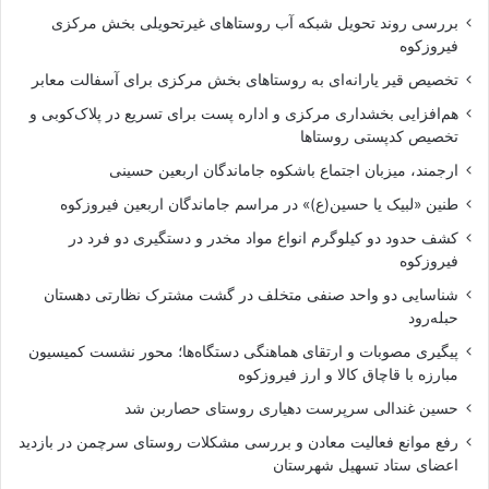
بررسی روند تحویل شبکه آب روستاهای غیرتحویلی بخش مرکزی
فیروزکوه
تخصیص قیر یارانه‌ای به روستاهای بخش مرکزی برای آسفالت معابر
هم‌افزایی بخشداری مرکزی و اداره پست برای تسریع در پلاک‌کوبی و
تخصیص کدپستی روستاها
ارجمند، میزبان اجتماع باشکوه جاماندگان اربعین حسینی
طنین «لبیک یا حسین(ع)» در مراسم جاماندگان اربعین فیروزکوه
کشف حدود دو کیلوگرم انواع مواد مخدر و دستگیری دو فرد در
فیروزکوه
شناسایی دو واحد صنفی متخلف در گشت مشترک نظارتی دهستان
حبله‌رود
پیگیری مصوبات و ارتقای هماهنگی دستگاه‌ها؛ محور نشست کمیسیون
مبارزه با قاچاق کالا و ارز فیروزکوه
حسین غندالی سرپرست دهیاری روستای حصاربن شد
رفع موانع فعالیت معادن و بررسی مشکلات روستای سرچمن در بازدید
اعضای ستاد تسهیل شهرستان