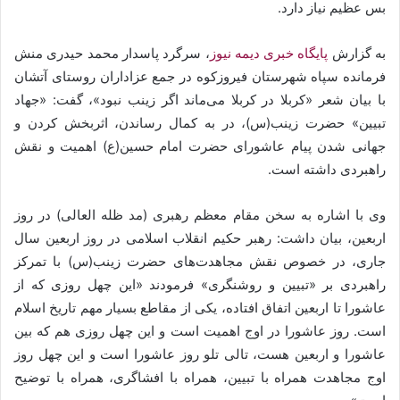
بس عظیم نیاز دارد.
به گزارش
پایگاه خبری دیمه نیوز
، سرگرد پاسدار محمد حیدری منش
فرمانده سپاه شهرستان فیروزکوه در جمع عزاداران روستای آتشان
با بیان شعر «کربلا در کربلا می‌ماند اگر زینب نبود»، گفت: «جهاد
تبیین» حضرت زینب(س)، در به کمال رساندن، اثربخش کردن و
جهانی شدن پیام عاشورای حضرت امام حسین(ع) اهمیت و نقش
راهبردی داشته است.
وی با اشاره به سخن مقام معظم رهبری (مد ظله العالی) در روز
اربعین، بیان داشت: رهبر حکیم انقلاب اسلامی در روز اربعین سال
جاری، در خصوص نقش مجاهدت‌های حضرت زینب(س) با تمرکز
راهبردی بر «تبیین و روشنگری» فرمودند «این چهل روزی که از
عاشورا تا اربعین اتفاق افتاده، یکی از مقاطع بسیار مهم تاریخ اسلام
است. روز عاشورا در اوج اهمیت است و این چهل روزی هم که بین
عاشورا و اربعین هست، تالی تلو روز عاشورا است و این چهل روز
اوج مجاهدت همراه با تبیین، همراه با افشاگری، همراه با توضیح