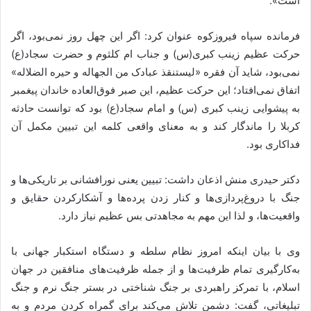
است».
فرمانده سپاه فیروزکوه عنوان کرد: اگر این چهل روز نمی‌بود، اگر
حرکت عظیم زینب کبری(س) و جناب ام کلثوم و حضرت سجاد(ع)
نمی‌بود، شاید آن فقره «لیستنقذ عبادک من الجهاله و حیره الضلاله»
اتفاق نمی‌افتاد؛ این حرکت عظیم، این صبر فوق‌العاده خاندان پیغمبر
به پیشوایی زینب کبری (س) و امام سجاد(ع) بود که توانست حادثه
کربلا را ماندگار کند و به معنای واقعی کلمه این تبیین مکمل آن
فداکاری بود.
دکتر حیدری منش اذعان داشت: تبیین یعنی نورافشانی بر تاریکی‌ها و
جنگ با دروغ‌پردازی‌ها و کنار زدن پرده‌ها و آشکارکردن حقایق و
واقعیت‌ها، و لذا این مهم به مجاهدتی بس عظیم نیاز دارد.
وی با بیان اینکه امروز نظام سلطه و دستگاه استکبار جهانی با
به‌کارگیری تمام ظرفیت‌ها و از جمله ظرفیت‌های منافقین در جهان
اسلام، با تمرکز راهبردی بر جنگ ‌شناختی در بستر جنگ نرم و جنگ
تبلیغاتی، گفت: دشمن تلاش می‌کند برای گمراه‌ کردن مردم و به