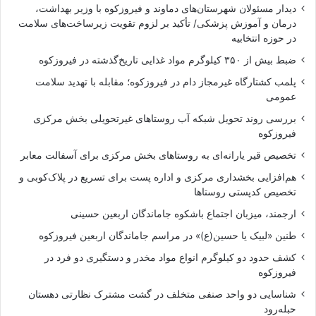
دیدار مسئولان شهرستان‌های دماوند و فیروزکوه با وزیر بهداشت،
درمان و آموزش پزشکی/ تأکید بر لزوم تقویت زیرساخت‌های سلامت
در حوزه انتخابیه
ضبط بیش از ۳۵۰ کیلوگرم مواد غذایی تاریخ‌گذشته در فیروزکوه
پلمب کشتارگاه غیرمجاز دام در فیروزکوه؛ مقابله با تهدید سلامت
عمومی
بررسی روند تحویل شبکه آب روستاهای غیرتحویلی بخش مرکزی
فیروزکوه
تخصیص قیر یارانه‌ای به روستاهای بخش مرکزی برای آسفالت معابر
هم‌افزایی بخشداری مرکزی و اداره پست برای تسریع در پلاک‌کوبی و
تخصیص کدپستی روستاها
ارجمند، میزبان اجتماع باشکوه جاماندگان اربعین حسینی
طنین «لبیک یا حسین(ع)» در مراسم جاماندگان اربعین فیروزکوه
کشف حدود دو کیلوگرم انواع مواد مخدر و دستگیری دو فرد در
فیروزکوه
شناسایی دو واحد صنفی متخلف در گشت مشترک نظارتی دهستان
حبله‌رود