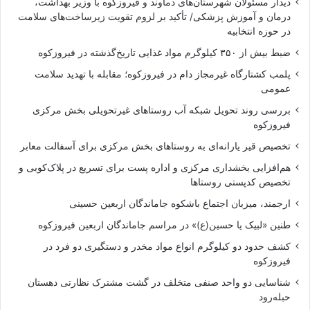
دیدار مسئولان شهرستان‌های دماوند و فیروزکوه با وزیر بهداشت،
درمان و آموزش پزشکی/ تأکید بر لزوم تقویت زیرساخت‌های سلامت
در حوزه انتخابیه
ضبط بیش از ۳۵۰ کیلوگرم مواد غذایی تاریخ‌گذشته در فیروزکوه
پلمب کشتارگاه غیرمجاز دام در فیروزکوه؛ مقابله با تهدید سلامت
عمومی
بررسی روند تحویل شبکه آب روستاهای غیرتحویلی بخش مرکزی
فیروزکوه
تخصیص قیر یارانه‌ای به روستاهای بخش مرکزی برای آسفالت معابر
هم‌افزایی بخشداری مرکزی و اداره پست برای تسریع در پلاک‌کوبی و
تخصیص کدپستی روستاها
ارجمند، میزبان اجتماع باشکوه جاماندگان اربعین حسینی
طنین «لبیک یا حسین(ع)» در مراسم جاماندگان اربعین فیروزکوه
کشف حدود دو کیلوگرم انواع مواد مخدر و دستگیری دو فرد در
فیروزکوه
شناسایی دو واحد صنفی متخلف در گشت مشترک نظارتی دهستان
حبله‌رود