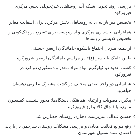
بررسی روند تحویل شبکه آب روستاهای غیرتحویلی بخش مرکزی
فیروزکوه
تخصیص قیر یارانه‌ای به روستاهای بخش مرکزی برای آسفالت معابر
هم‌افزایی بخشداری مرکزی و اداره پست برای تسریع در پلاک‌کوبی و
تخصیص کدپستی روستاها
ارجمند، میزبان اجتماع باشکوه جاماندگان اربعین حسینی
طنین «لبیک یا حسین(ع)» در مراسم جاماندگان اربعین فیروزکوه
کشف حدود دو کیلوگرم انواع مواد مخدر و دستگیری دو فرد در
فیروزکوه
شناسایی دو واحد صنفی متخلف در گشت مشترک نظارتی دهستان
حبله‌رود
پیگیری مصوبات و ارتقای هماهنگی دستگاه‌ها؛ محور نشست کمیسیون
مبارزه با قاچاق کالا و ارز فیروزکوه
حسین غندالی سرپرست دهیاری روستای حصاربن شد
رفع موانع فعالیت معادن و بررسی مشکلات روستای سرچمن در بازدید
اعضای ستاد تسهیل شهرستان