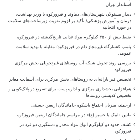
استاندار تهران
دیدار مسئولان شهرستان‌های دماوند و فیروزکوه با وزیر بهداشت،
درمان و آموزش پزشکی/ تأکید بر لزوم تقویت زیرساخت‌های سلامت
در حوزه انتخابیه
ضبط بیش از ۳۵۰ کیلوگرم مواد غذایی تاریخ‌گذشته در فیروزکوه
پلمب کشتارگاه غیرمجاز دام در فیروزکوه؛ مقابله با تهدید سلامت
عمومی
بررسی روند تحویل شبکه آب روستاهای غیرتحویلی بخش مرکزی
فیروزکوه
تخصیص قیر یارانه‌ای به روستاهای بخش مرکزی برای آسفالت معابر
هم‌افزایی بخشداری مرکزی و اداره پست برای تسریع در پلاک‌کوبی و
تخصیص کدپستی روستاها
ارجمند، میزبان اجتماع باشکوه جاماندگان اربعین حسینی
طنین «لبیک یا حسین(ع)» در مراسم جاماندگان اربعین فیروزکوه
کشف حدود دو کیلوگرم انواع مواد مخدر و دستگیری دو فرد در
فیروزکوه