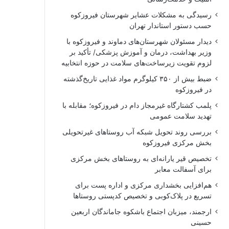
رسیدگی به مشکلات عشایر شهرستان فیروزکوه
حسب دستور استاندار تهران
دیدار مسئولان شهرستان‌های دماوند و فیروزکوه با
وزیر بهداشت، درمان و آموزش پزشکی/ تأکید بر
لزوم تقویت زیرساخت‌های سلامت در حوزه انتخابیه
ضبط بیش از ۳۵۰ کیلوگرم مواد غذایی تاریخ‌گذشته
در فیروزکوه
پلمب کشتارگاه غیرمجاز دام در فیروزکوه؛ مقابله با
تهدید سلامت عمومی
بررسی روند تحویل شبکه آب روستاهای غیرتحویلی
بخش مرکزی فیروزکوه
تخصیص قیر یارانه‌ای به روستاهای بخش مرکزی
برای آسفالت معابر
هم‌افزایی بخشداری مرکزی و اداره پست برای
تسریع در پلاک‌کوبی و تخصیص کدپستی روستاها
ارجمند، میزبان اجتماع باشکوه جاماندگان اربعین
حسینی