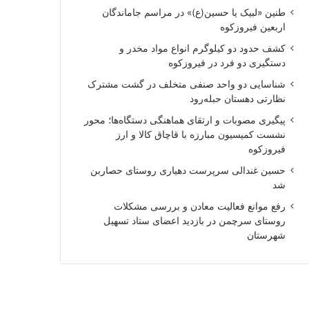
طنین «لبیک یا حسین(ع)» در مراسم جاماندگان
اربعین فیروزکوه
کشف حدود دو کیلوگرم انواع مواد مخدر و
دستگیری دو فرد در فیروزکوه
شناسایی دو واحد صنفی متخلف در گشت مشترک
نظارتی دهستان حبله‌رود
پیگیری مصوبات و ارتقای هماهنگی دستگاه‌ها؛ محور
نشست کمیسیون مبارزه با قاچاق کالا و ارز
فیروزکوه
حسین غندالی سرپرست دهیاری روستای حصاربن
شد
رفع موانع فعالیت معادن و بررسی مشکلات
روستای سرچمن در بازدید اعضای ستاد تسهیل
شهرستان