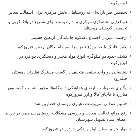
فیروزکوه
تخصیص قیر یارانه‌ای به روستاهای بخش مرکزی برای آسفالت معابر
هم‌افزایی بخشداری مرکزی و اداره پست برای تسریع در پلاک‌کوبی و
تخصیص کدپستی روستاها
ارجمند، میزبان اجتماع باشکوه جاماندگان اربعین حسینی
طنین «لبیک یا حسین(ع)» در مراسم جاماندگان اربعین فیروزکوه
کشف حدود دو کیلوگرم انواع مواد مخدر و دستگیری دو فرد در
فیروزکوه
شناسایی دو واحد صنفی متخلف در گشت مشترک نظارتی دهستان
حبله‌رود
پیگیری مصوبات و ارتقای هماهنگی دستگاه‌ها؛ محور نشست کمیسیون
مبارزه با قاچاق کالا و ارز فیروزکوه
حسین غندالی سرپرست دهیاری روستای حصاربن شد
رفع موانع فعالیت معادن و بررسی مشکلات روستای سرچمن در بازدید
اعضای ستاد تسهیل شهرستان
مهار حریق مغازه لوازم یدکی خودرو در فیروزکوه