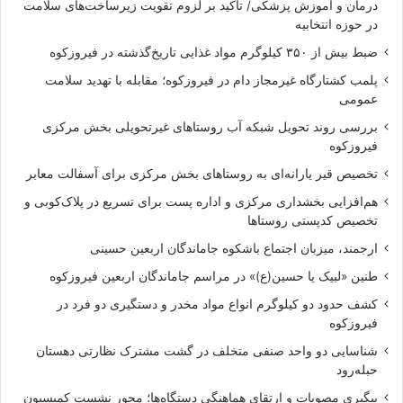
درمان و آموزش پزشکی/ تأکید بر لزوم تقویت زیرساخت‌های سلامت
در حوزه انتخابیه
ضبط بیش از ۳۵۰ کیلوگرم مواد غذایی تاریخ‌گذشته در فیروزکوه
پلمب کشتارگاه غیرمجاز دام در فیروزکوه؛ مقابله با تهدید سلامت
عمومی
بررسی روند تحویل شبکه آب روستاهای غیرتحویلی بخش مرکزی
فیروزکوه
تخصیص قیر یارانه‌ای به روستاهای بخش مرکزی برای آسفالت معابر
هم‌افزایی بخشداری مرکزی و اداره پست برای تسریع در پلاک‌کوبی و
تخصیص کدپستی روستاها
ارجمند، میزبان اجتماع باشکوه جاماندگان اربعین حسینی
طنین «لبیک یا حسین(ع)» در مراسم جاماندگان اربعین فیروزکوه
کشف حدود دو کیلوگرم انواع مواد مخدر و دستگیری دو فرد در
فیروزکوه
شناسایی دو واحد صنفی متخلف در گشت مشترک نظارتی دهستان
حبله‌رود
پیگیری مصوبات و ارتقای هماهنگی دستگاه‌ها؛ محور نشست کمیسیون