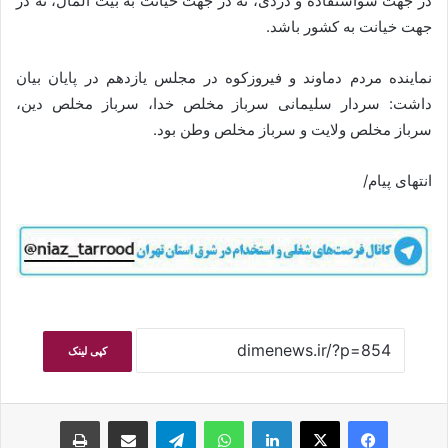
در جهت سواستفاده و دزدی، نه در جهت خیانت به بیت المال، نه در
جهت خیانت به کشور باشد.
نماینده مردم دماوند و فیروزکوه در مجلس یازدهم در پایان بیان
داشت: سردار سلیمانی سرباز مخلص خدا، سرباز مخلص دین،
سرباز مخلص ولایت و سرباز مخلص وطن بود.
انتهای پیام/
کپی لینک
فیسبوک
ایکس
لینکداین
واتس آپ
تلگرام
اشتراک گذاری با ایمیل
چاپ