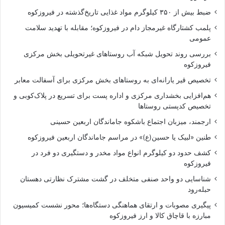
ضبط بیش از ۳۵۰ کیلوگرم مواد غذایی تاریخ‌گذشته در فیروزکوه
پلمب کشتارگاه غیرمجاز دام در فیروزکوه؛ مقابله با تهدید سلامت
عمومی
بررسی روند تحویل شبکه آب روستاهای غیرتحویلی بخش مرکزی
فیروزکوه
تخصیص قیر یارانه‌ای به روستاهای بخش مرکزی برای آسفالت معابر
هم‌افزایی بخشداری مرکزی و اداره پست برای تسریع در پلاک‌کوبی و
تخصیص کدپستی روستاها
ارجمند، میزبان اجتماع باشکوه جاماندگان اربعین حسینی
طنین «لبیک یا حسین(ع)» در مراسم جاماندگان اربعین فیروزکوه
کشف حدود دو کیلوگرم انواع مواد مخدر و دستگیری دو فرد در
فیروزکوه
شناسایی دو واحد صنفی متخلف در گشت مشترک نظارتی دهستان
حبله‌رود
پیگیری مصوبات و ارتقای هماهنگی دستگاه‌ها؛ محور نشست کمیسیون
مبارزه با قاچاق کالا و ارز فیروزکوه