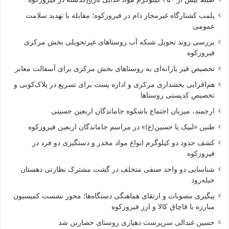
پلمب کشتارگاه غیرمجاز دام در فیروزکوه؛ مقابله با تهدید سلامت
عمومی
بررسی روند تحویل شبکه آب روستاهای غیرتحویلی بخش مرکزی
فیروزکوه
تخصیص قیر یارانه‌ای به روستاهای بخش مرکزی برای آسفالت معابر
هم‌افزایی بخشداری مرکزی و اداره پست برای تسریع در پلاک‌کوبی و
تخصیص کدپستی روستاها
ارجمند، میزبان اجتماع باشکوه جاماندگان اربعین حسینی
طنین «لبیک یا حسین(ع)» در مراسم جاماندگان اربعین فیروزکوه
کشف حدود دو کیلوگرم انواع مواد مخدر و دستگیری دو فرد در
فیروزکوه
شناسایی دو واحد صنفی متخلف در گشت مشترک نظارتی دهستان
حبله‌رود
پیگیری مصوبات و ارتقای هماهنگی دستگاه‌ها؛ محور نشست کمیسیون
مبارزه با قاچاق کالا و ارز فیروزکوه
حسین غندالی سرپرست دهیاری روستای حصاربن شد