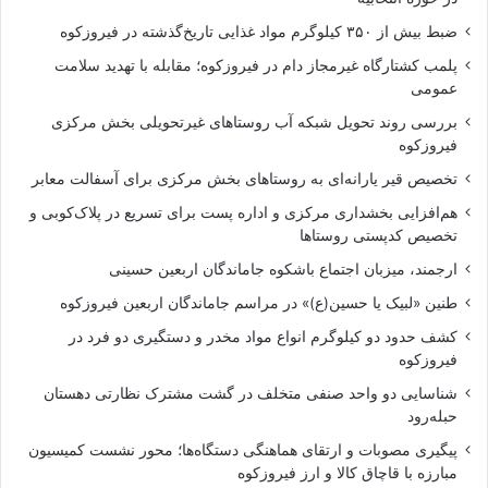
ضبط بیش از ۳۵۰ کیلوگرم مواد غذایی تاریخ‌گذشته در فیروزکوه
پلمب کشتارگاه غیرمجاز دام در فیروزکوه؛ مقابله با تهدید سلامت
عمومی
بررسی روند تحویل شبکه آب روستاهای غیرتحویلی بخش مرکزی
فیروزکوه
تخصیص قیر یارانه‌ای به روستاهای بخش مرکزی برای آسفالت معابر
هم‌افزایی بخشداری مرکزی و اداره پست برای تسریع در پلاک‌کوبی و
تخصیص کدپستی روستاها
ارجمند، میزبان اجتماع باشکوه جاماندگان اربعین حسینی
طنین «لبیک یا حسین(ع)» در مراسم جاماندگان اربعین فیروزکوه
کشف حدود دو کیلوگرم انواع مواد مخدر و دستگیری دو فرد در
فیروزکوه
شناسایی دو واحد صنفی متخلف در گشت مشترک نظارتی دهستان
حبله‌رود
پیگیری مصوبات و ارتقای هماهنگی دستگاه‌ها؛ محور نشست کمیسیون
مبارزه با قاچاق کالا و ارز فیروزکوه