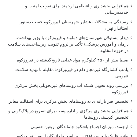
هم‌افزایی بخشداری و انتظامی ارجمند برای تقویت امنیت و
خدمت‌رسانی
رسیدگی به مشکلات عشایر شهرستان فیروزکوه حسب دستور
استاندار تهران
دیدار مسئولان شهرستان‌های دماوند و فیروزکوه با وزیر بهداشت،
درمان و آموزش پزشکی/ تأکید بر لزوم تقویت زیرساخت‌های سلامت
در حوزه انتخابیه
ضبط بیش از ۳۵۰ کیلوگرم مواد غذایی تاریخ‌گذشته در فیروزکوه
پلمب کشتارگاه غیرمجاز دام در فیروزکوه؛ مقابله با تهدید سلامت
عمومی
بررسی روند تحویل شبکه آب روستاهای غیرتحویلی بخش مرکزی
فیروزکوه
تخصیص قیر یارانه‌ای به روستاهای بخش مرکزی برای آسفالت معابر
هم‌افزایی بخشداری مرکزی و اداره پست برای تسریع در پلاک‌کوبی و
تخصیص کدپستی روستاها
ارجمند، میزبان اجتماع باشکوه جاماندگان اربعین حسینی
طنین «لبیک یا حسین(ع)» در مراسم جاماندگان اربعین فیروزکوه