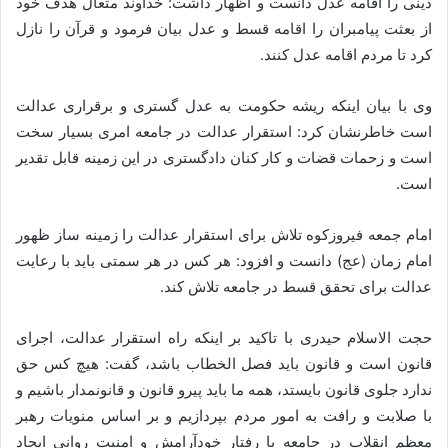
دینی را اقامه عدل دانست و اظهار داشت: خداوند متعال هدف خود
از بعثت پیامبران را اقامه قسط و عدل بیان فرمود و قرآن را نازل
کرد تا مردم اقامه عدل کنند.
وی با بیان اینکه ریشه حکومت به عدل گستری و برقراری عدالت
است خاطرنشان کرد: استقرار عدالت در جامعه امری بسیار سخت
است و زحمات قضات و کار کنان دادگستری در این زمینه قابل تقدیر
است.
امام جمعه فیروزکوه تلاش برای استقرار عدالت را زمینه ساز ظهور
امام زمان (عج) دانست و افزود: هر کس در هر سمتی باید با رعایت
عدالت برای تحقق قسط در جامعه تلاش کند.
حجت الاسلام حیدری با تاکید بر اینکه راه استقرار عدالت، اجرای
قانون است و قانون باید فصل الخطاب باشد، گفت: هیچ کس حق
ندارد جلوی قانون بایستد، همه ما باید پیرو قانون و قانونمدار باشیم و
با صلابت و رافت به امور مردم بپردازیم و بر اساس منویات رهبر
معظم انقلاب در جامعه با رفتار خودآرامش و امنیت روانی ایجاد