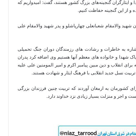
دا و ایثارگران گنجینه‌های بزرگ کشور هستند، گفت: امیدواریم که
و از این گنجینه حفاظت کنیم.
 شهید والامقام شعبانعلی چهارپاشلو و پدر شهید والامقام علی
ا اشاره به خاطرات و رشادت های رزمندگان دوران جنگ تحمیلی
اک شهدا و خانواده های معظم آنها هستیم وی اضافه کرد پدران
 برای انقلاب و دین مبین پیامبر اکرم و امیر المومنین علی علیه
 تربیت نسل جدید انقلابی با فرهنگ ایثار و شهادت هستند.
رای کشورمان به ارمغان آوردند که تربیت چنین فرزندان بزرگی
 و اجر و منزلت بسیار زیادی نزد خداوند دارد.