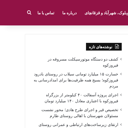
جستجو برای
بلوک، شهرآباد و قزقانچای
درباره ما
تماس با ما
نوشته‌های تازه
کشف دو دستگاه موتورسیکلت مسروقه در
فیروزکوه
خسارت ۱۵ میلیارد تومانی سیلاب در روستای بادرود
فیروزکوه؛ بسیج همه ظرفیت‌ها برای امدادرسانی به
مردم
اجرای پروژه آسفالت ۴۰ کیلومتر از بزرگراه
فیروزکوه با اعتباری معادل ۱۴۰ میلیارد تومان
تخصیص قیر و اجرای طرح هادی؛ محور نشست
مسئولان شهرستان با اهالی روستای طارم
ارتقای زیرساخت‌های ارتباطی و عمرانی روستای