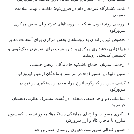
پلمب کشتارگاه غیرمجاز دام در فیروزکوه؛ مقابله با تهدید سلامت
عمومی
بررسی روند تحویل شبکه آب روستاهای غیرتحویلی بخش مرکزی
فیروزکوه
تخصیص قیر یارانه‌ای به روستاهای بخش مرکزی برای آسفالت معابر
هم‌افزایی بخشداری مرکزی و اداره پست برای تسریع در پلاک‌کوبی و
تخصیص کدپستی روستاها
ارجمند، میزبان اجتماع باشکوه جاماندگان اربعین حسینی
طنین «لبیک یا حسین(ع)» در مراسم جاماندگان اربعین فیروزکوه
کشف حدود دو کیلوگرم انواع مواد مخدر و دستگیری دو فرد در
فیروزکوه
شناسایی دو واحد صنفی متخلف در گشت مشترک نظارتی دهستان
حبله‌رود
پیگیری مصوبات و ارتقای هماهنگی دستگاه‌ها؛ محور نشست کمیسیون
مبارزه با قاچاق کالا و ارز فیروزکوه
حسین غندالی سرپرست دهیاری روستای حصاربن شد