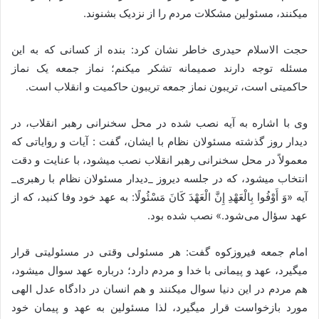
میکنند، مسئولین مشکلات مردم را از نزدیک بشنوند.
حجت الاسلام حیدری خاطر نشان کرد: بنده از کسانی که به این
مسئله توجه دارند صمیمانه تشکر میکنم؛ نماز جمعه یک نماز
حاکمیتی است، تریبون نماز جمعه تریبون حاکمیت و انقلاب است.
وی با اشاره به آیه نصب شده در محل سخنرانی رهبر انقلاب، در
دیدار روز گذشته مسئولان نظام با ایشان، گفت : آیات و روایاتی که
معمولاً در محل سخنرانی رهبر انقلاب نصب میشود، با عنایت و دقت
انتخاب میشود، که در جلسه دیروز _دیدار مسئولان نظام با رهبری_
آیه «وَ أَوْفُوا بِالْعَهْدِ إِنَّ الْعَهْدَ کَانَ مَسْئُولًا: به عهد خود وفا کنید، که از
عهد سؤال می‌شود.» نصب شده بود.
امام جمعه فیروزکوه گفت: هر مسئولی وقتی در مسئولیتی قرار
میگیرد، عهد و پیمانی با خدا و مردم دارد؛ درباره عهد سوال میشود،
هم مردم در این دنیا سوال میکنند و هم انسان در دادگاه عدل الهی
مورد بازخواست قرار میگیرد، لذا مسئولین به عهد و پیمان خود