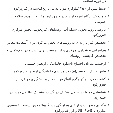
در حوزه انتخابیه
ضبط بیش از ۳۵۰ کیلوگرم مواد غذایی تاریخ‌گذشته در فیروزکوه
پلمب کشتارگاه غیرمجاز دام در فیروزکوه؛ مقابله با تهدید سلامت
عمومی
بررسی روند تحویل شبکه آب روستاهای غیرتحویلی بخش مرکزی
فیروزکوه
تخصیص قیر یارانه‌ای به روستاهای بخش مرکزی برای آسفالت معابر
هم‌افزایی بخشداری مرکزی و اداره پست برای تسریع در پلاک‌کوبی و
تخصیص کدپستی روستاها
ارجمند، میزبان اجتماع باشکوه جاماندگان اربعین حسینی
طنین «لبیک یا حسین(ع)» در مراسم جاماندگان اربعین فیروزکوه
کشف حدود دو کیلوگرم انواع مواد مخدر و دستگیری دو فرد در
فیروزکوه
شناسایی دو واحد صنفی متخلف در گشت مشترک نظارتی دهستان
حبله‌رود
پیگیری مصوبات و ارتقای هماهنگی دستگاه‌ها؛ محور نشست کمیسیون
مبارزه با قاچاق کالا و ارز فیروزکوه