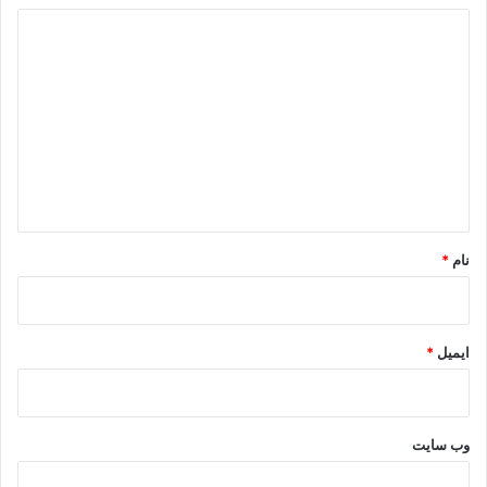
د
ی
د
گ
ا
ه
*
نام
*
ایمیل
*
وب‌ سایت