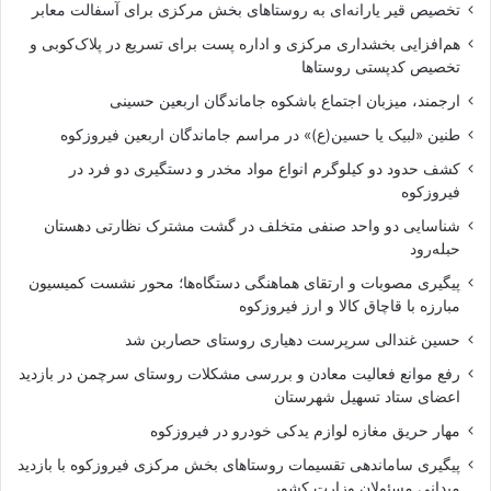
تخصیص قیر یارانه‌ای به روستاهای بخش مرکزی برای آسفالت معابر
هم‌افزایی بخشداری مرکزی و اداره پست برای تسریع در پلاک‌کوبی و
تخصیص کدپستی روستاها
ارجمند، میزبان اجتماع باشکوه جاماندگان اربعین حسینی
طنین «لبیک یا حسین(ع)» در مراسم جاماندگان اربعین فیروزکوه
کشف حدود دو کیلوگرم انواع مواد مخدر و دستگیری دو فرد در
فیروزکوه
شناسایی دو واحد صنفی متخلف در گشت مشترک نظارتی دهستان
حبله‌رود
پیگیری مصوبات و ارتقای هماهنگی دستگاه‌ها؛ محور نشست کمیسیون
مبارزه با قاچاق کالا و ارز فیروزکوه
حسین غندالی سرپرست دهیاری روستای حصاربن شد
رفع موانع فعالیت معادن و بررسی مشکلات روستای سرچمن در بازدید
اعضای ستاد تسهیل شهرستان
مهار حریق مغازه لوازم یدکی خودرو در فیروزکوه
پیگیری ساماندهی تقسیمات روستاهای بخش مرکزی فیروزکوه با بازدید
میدانی مسئولان وزارت کشور