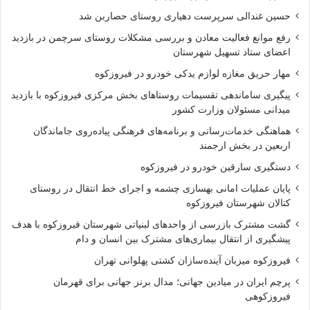
حسین غندالی سرپرست دهیاری روستای حصاربن شد
رفع موانع فعالیت معادن و بررسی مشکلات روستای سرچمن در بازدید
اعضای ستاد تسهیل شهرستان
مهار حریق مغازه لوازم یدکی خودرو در فیروزکوه
پیگیری ساماندهی تقسیمات روستاهای بخش مرکزی فیروزکوه با بازدید
میدانی مسئولان وزارت کشور
هماهنگی خدمات‌رسانی و برنامه‌های فرهنگی پیاده‌روی جاماندگان
اربعین در بخش ارجمند
دستگیری سارقین خودرو در فیروزکوه
پایان عملیات امانی بهسازی چشمه و اجرای خط انتقال در روستای
کتالان شهرستان فیروزکوه
گشت مشترک بازرسی از واحدهای لبنیاتی شهرستان فیروزکوه با هدف
پیشگیری از انتقال بیماری‌های مشترک بین انسان و دام
فیروزکوه میزبان آینده‌سازان کشتی پهلوانی تهران
پرچم ایران در میادین جهانی؛ مدال برنز جهانی برای قهرمان
فیروزکوهی