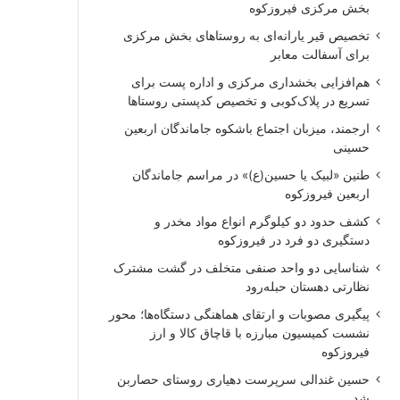
بخش مرکزی فیروزکوه
تخصیص قیر یارانه‌ای به روستاهای بخش مرکزی
برای آسفالت معابر
هم‌افزایی بخشداری مرکزی و اداره پست برای
تسریع در پلاک‌کوبی و تخصیص کدپستی روستاها
ارجمند، میزبان اجتماع باشکوه جاماندگان اربعین
حسینی
طنین «لبیک یا حسین(ع)» در مراسم جاماندگان
اربعین فیروزکوه
کشف حدود دو کیلوگرم انواع مواد مخدر و
دستگیری دو فرد در فیروزکوه
شناسایی دو واحد صنفی متخلف در گشت مشترک
نظارتی دهستان حبله‌رود
پیگیری مصوبات و ارتقای هماهنگی دستگاه‌ها؛ محور
نشست کمیسیون مبارزه با قاچاق کالا و ارز
فیروزکوه
حسین غندالی سرپرست دهیاری روستای حصاربن
شد