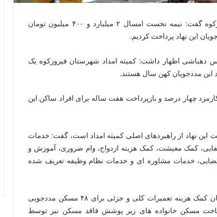
رییس کمیته امداد امام خمینی (ره) شهرستان فیروزکوه گفت: نیمه نخست امسال ۲ میلیارد و ۴۰۰ میلیون تومان
ویان این نهاد پرداخت کردیم.
س دهباشی اظهار داشت: کمیته امداد شهرستان فیروزکوه یک
لات ۵۰ میلیون تومانی با کارمزد چهار درصد و بازپرداخت هفت ساله برای افراد ساکن این
یت این نهاد از راهبردهای اصلی کمیته امداد است، گفت: خدمات
فایی، کمک معیشت، کمک هزینه ازدواج، وام ضروری، آموزش و
ضایی، خدمات مشاوره ای و خدمات نظام وظیفه تعریف شده
وی ادامه داد: در هشت ماهه امسال ۱۶۸ میلیون تومان کمک هزینه تعمیرات کلی و جزئی برای ۴۸ مسکن مددجویی
اء ۲ قطعه زمین برای ساخت مسکن خانواده های زیر پوشش فاقد مسکن نیز توسط