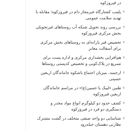
در فیروزکوه
پلمب کشتارگاه غیرمجاز دام در فیروزکوه؛ مقابله با
تهدید سلامت عمومی
بررسی روند تحویل شبکه آب روستاهای غیرتحویلی
بخش مرکزی فیروزکوه
تخصیص قیر یارانه‌ای به روستاهای بخش مرکزی
برای آسفالت معابر
هم‌افزایی بخشداری مرکزی و اداره پست برای
تسریع در پلاک‌کوبی و تخصیص کدپستی روستاها
ارجمند، میزبان اجتماع باشکوه جاماندگان اربعین
حسینی
طنین «لبیک یا حسین(ع)» در مراسم جاماندگان
اربعین فیروزکوه
کشف حدود دو کیلوگرم انواع مواد مخدر و
دستگیری دو فرد در فیروزکوه
شناسایی دو واحد صنفی متخلف در گشت مشترک
نظارتی دهستان حبله‌رود