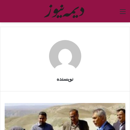
منو
نویسنده