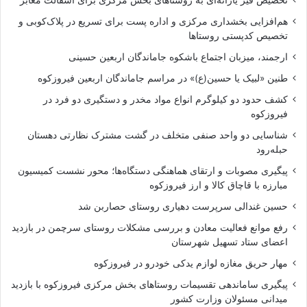
هم‌افزایی بخشداری مرکزی و اداره پست برای تسریع در پلاک‌کوبی و
تخصیص کدپستی روستاها
ارجمند، میزبان اجتماع باشکوه جاماندگان اربعین حسینی
طنین «لبیک یا حسین(ع)» در مراسم جاماندگان اربعین فیروزکوه
کشف حدود دو کیلوگرم انواع مواد مخدر و دستگیری دو فرد در
فیروزکوه
شناسایی دو واحد صنفی متخلف در گشت مشترک نظارتی دهستان
حبله‌رود
پیگیری مصوبات و ارتقای هماهنگی دستگاه‌ها؛ محور نشست کمیسیون
مبارزه با قاچاق کالا و ارز فیروزکوه
حسین غندالی سرپرست دهیاری روستای حصاربن شد
رفع موانع فعالیت معادن و بررسی مشکلات روستای سرچمن در بازدید
اعضای ستاد تسهیل شهرستان
مهار حریق مغازه لوازم یدکی خودرو در فیروزکوه
پیگیری ساماندهی تقسیمات روستاهای بخش مرکزی فیروزکوه با بازدید
میدانی مسئولان وزارت کشور