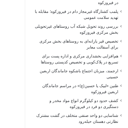
در فیروزکوه
پلمب کشتارگاه غیرمجاز دام در فیروزکوه؛ مقابله با
تهدید سلامت عمومی
بررسی روند تحویل شبکه آب روستاهای غیرتحویلی
بخش مرکزی فیروزکوه
تخصیص قیر یارانه‌ای به روستاهای بخش مرکزی
برای آسفالت معابر
هم‌افزایی بخشداری مرکزی و اداره پست برای
تسریع در پلاک‌کوبی و تخصیص کدپستی روستاها
ارجمند، میزبان اجتماع باشکوه جاماندگان اربعین
حسینی
طنین «لبیک یا حسین(ع)» در مراسم جاماندگان
اربعین فیروزکوه
کشف حدود دو کیلوگرم انواع مواد مخدر و
دستگیری دو فرد در فیروزکوه
شناسایی دو واحد صنفی متخلف در گشت مشترک
نظارتی دهستان حبله‌رود