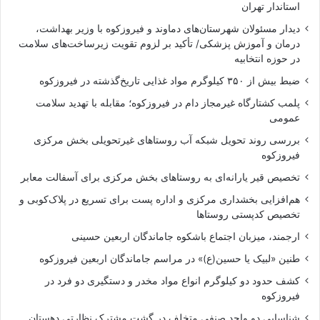
استاندار تهران
دیدار مسئولان شهرستان‌های دماوند و فیروزکوه با وزیر بهداشت،
درمان و آموزش پزشکی/ تأکید بر لزوم تقویت زیرساخت‌های سلامت
در حوزه انتخابیه
ضبط بیش از ۳۵۰ کیلوگرم مواد غذایی تاریخ‌گذشته در فیروزکوه
پلمب کشتارگاه غیرمجاز دام در فیروزکوه؛ مقابله با تهدید سلامت
عمومی
بررسی روند تحویل شبکه آب روستاهای غیرتحویلی بخش مرکزی
فیروزکوه
تخصیص قیر یارانه‌ای به روستاهای بخش مرکزی برای آسفالت معابر
هم‌افزایی بخشداری مرکزی و اداره پست برای تسریع در پلاک‌کوبی و
تخصیص کدپستی روستاها
ارجمند، میزبان اجتماع باشکوه جاماندگان اربعین حسینی
طنین «لبیک یا حسین(ع)» در مراسم جاماندگان اربعین فیروزکوه
کشف حدود دو کیلوگرم انواع مواد مخدر و دستگیری دو فرد در
فیروزکوه
شناسایی دو واحد صنفی متخلف در گشت مشترک نظارتی دهستان