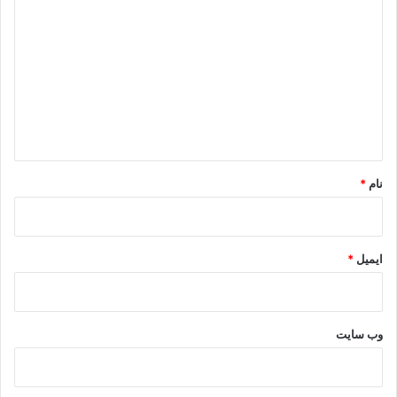
ی
د
گ
ا
ه
*
نام
*
ایمیل
*
وب‌ سایت