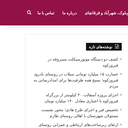
جستجو برای
بلوک، شهرآباد و قزقانچای
درباره ما
تماس با ما
نوشته‌های تازه
کشف دو دستگاه موتورسیکلت مسروقه در
فیروزکوه
خسارت ۱۵ میلیارد تومانی سیلاب در روستای بادرود
فیروزکوه؛ بسیج همه ظرفیت‌ها برای امدادرسانی به
مردم
اجرای پروژه آسفالت ۴۰ کیلومتر از بزرگراه
فیروزکوه با اعتباری معادل ۱۴۰ میلیارد تومان
تخصیص قیر و اجرای طرح هادی؛ محور نشست
مسئولان شهرستان با اهالی روستای طارم
ارتقای زیرساخت‌های ارتباطی و عمرانی روستای