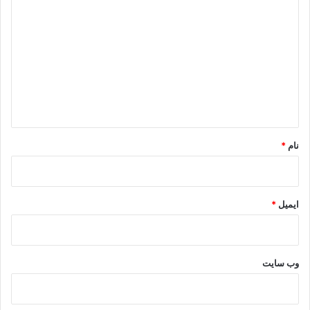
ی
د
گ
ا
ه
*
نام
*
ایمیل
*
وب‌ سایت