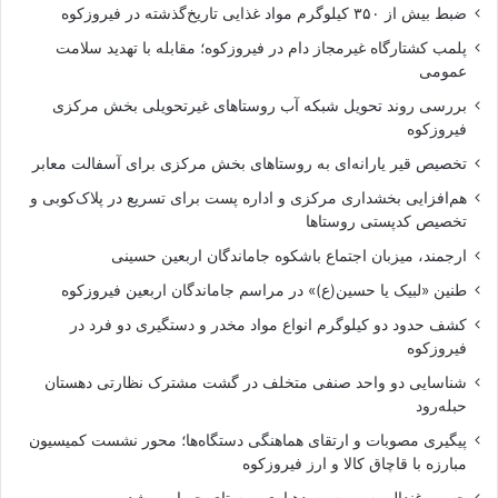
ضبط بیش از ۳۵۰ کیلوگرم مواد غذایی تاریخ‌گذشته در فیروزکوه
پلمب کشتارگاه غیرمجاز دام در فیروزکوه؛ مقابله با تهدید سلامت
عمومی
بررسی روند تحویل شبکه آب روستاهای غیرتحویلی بخش مرکزی
فیروزکوه
تخصیص قیر یارانه‌ای به روستاهای بخش مرکزی برای آسفالت معابر
هم‌افزایی بخشداری مرکزی و اداره پست برای تسریع در پلاک‌کوبی و
تخصیص کدپستی روستاها
ارجمند، میزبان اجتماع باشکوه جاماندگان اربعین حسینی
طنین «لبیک یا حسین(ع)» در مراسم جاماندگان اربعین فیروزکوه
کشف حدود دو کیلوگرم انواع مواد مخدر و دستگیری دو فرد در
فیروزکوه
شناسایی دو واحد صنفی متخلف در گشت مشترک نظارتی دهستان
حبله‌رود
پیگیری مصوبات و ارتقای هماهنگی دستگاه‌ها؛ محور نشست کمیسیون
مبارزه با قاچاق کالا و ارز فیروزکوه
حسین غندالی سرپرست دهیاری روستای حصاربن شد