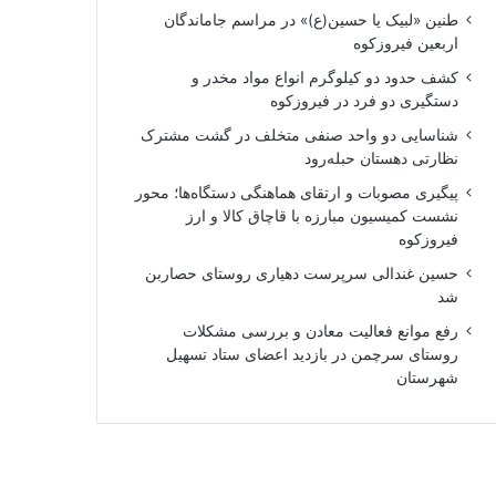
طنین «لبیک یا حسین(ع)» در مراسم جاماندگان
اربعین فیروزکوه
کشف حدود دو کیلوگرم انواع مواد مخدر و
دستگیری دو فرد در فیروزکوه
شناسایی دو واحد صنفی متخلف در گشت مشترک
نظارتی دهستان حبله‌رود
پیگیری مصوبات و ارتقای هماهنگی دستگاه‌ها؛ محور
نشست کمیسیون مبارزه با قاچاق کالا و ارز
فیروزکوه
حسین غندالی سرپرست دهیاری روستای حصاربن
شد
رفع موانع فعالیت معادن و بررسی مشکلات
روستای سرچمن در بازدید اعضای ستاد تسهیل
شهرستان