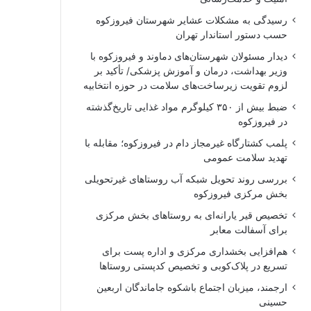
رسیدگی به مشکلات عشایر شهرستان فیروزکوه
حسب دستور استاندار تهران
دیدار مسئولان شهرستان‌های دماوند و فیروزکوه با
وزیر بهداشت، درمان و آموزش پزشکی/ تأکید بر
لزوم تقویت زیرساخت‌های سلامت در حوزه انتخابیه
ضبط بیش از ۳۵۰ کیلوگرم مواد غذایی تاریخ‌گذشته
در فیروزکوه
پلمب کشتارگاه غیرمجاز دام در فیروزکوه؛ مقابله با
تهدید سلامت عمومی
بررسی روند تحویل شبکه آب روستاهای غیرتحویلی
بخش مرکزی فیروزکوه
تخصیص قیر یارانه‌ای به روستاهای بخش مرکزی
برای آسفالت معابر
هم‌افزایی بخشداری مرکزی و اداره پست برای
تسریع در پلاک‌کوبی و تخصیص کدپستی روستاها
ارجمند، میزبان اجتماع باشکوه جاماندگان اربعین
حسینی