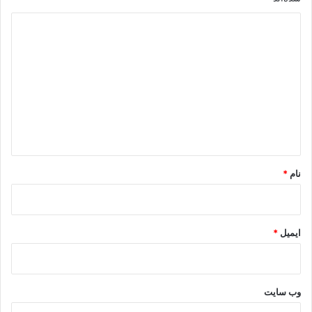
د
ی
د
گ
ا
ه
*
نام
*
ایمیل
*
وب‌ سایت