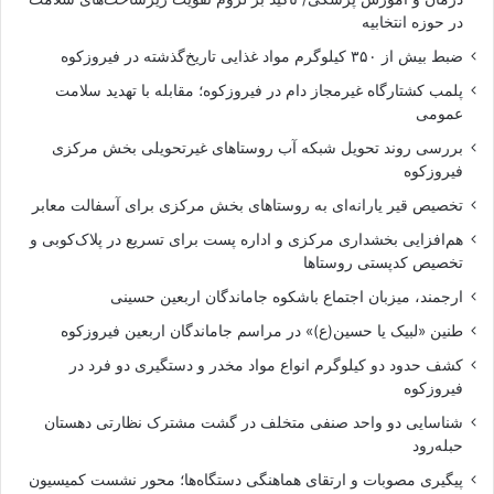
در حوزه انتخابیه
ضبط بیش از ۳۵۰ کیلوگرم مواد غذایی تاریخ‌گذشته در فیروزکوه
پلمب کشتارگاه غیرمجاز دام در فیروزکوه؛ مقابله با تهدید سلامت
عمومی
بررسی روند تحویل شبکه آب روستاهای غیرتحویلی بخش مرکزی
فیروزکوه
تخصیص قیر یارانه‌ای به روستاهای بخش مرکزی برای آسفالت معابر
هم‌افزایی بخشداری مرکزی و اداره پست برای تسریع در پلاک‌کوبی و
تخصیص کدپستی روستاها
ارجمند، میزبان اجتماع باشکوه جاماندگان اربعین حسینی
طنین «لبیک یا حسین(ع)» در مراسم جاماندگان اربعین فیروزکوه
کشف حدود دو کیلوگرم انواع مواد مخدر و دستگیری دو فرد در
فیروزکوه
شناسایی دو واحد صنفی متخلف در گشت مشترک نظارتی دهستان
حبله‌رود
پیگیری مصوبات و ارتقای هماهنگی دستگاه‌ها؛ محور نشست کمیسیون