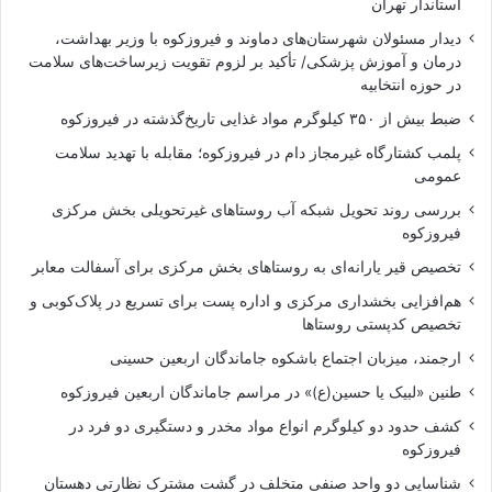
استاندار تهران
دیدار مسئولان شهرستان‌های دماوند و فیروزکوه با وزیر بهداشت،
درمان و آموزش پزشکی/ تأکید بر لزوم تقویت زیرساخت‌های سلامت
در حوزه انتخابیه
ضبط بیش از ۳۵۰ کیلوگرم مواد غذایی تاریخ‌گذشته در فیروزکوه
پلمب کشتارگاه غیرمجاز دام در فیروزکوه؛ مقابله با تهدید سلامت
عمومی
بررسی روند تحویل شبکه آب روستاهای غیرتحویلی بخش مرکزی
فیروزکوه
تخصیص قیر یارانه‌ای به روستاهای بخش مرکزی برای آسفالت معابر
هم‌افزایی بخشداری مرکزی و اداره پست برای تسریع در پلاک‌کوبی و
تخصیص کدپستی روستاها
ارجمند، میزبان اجتماع باشکوه جاماندگان اربعین حسینی
طنین «لبیک یا حسین(ع)» در مراسم جاماندگان اربعین فیروزکوه
کشف حدود دو کیلوگرم انواع مواد مخدر و دستگیری دو فرد در
فیروزکوه
شناسایی دو واحد صنفی متخلف در گشت مشترک نظارتی دهستان