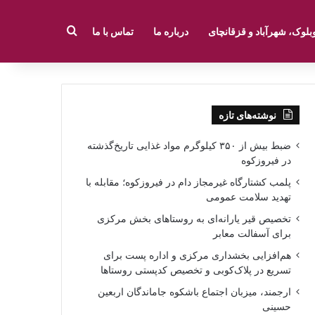
جستجو برای
بلوک، شهرآباد و قزقانچای
درباره ما
تماس با ما
نوشته‌های تازه
ضبط بیش از ۳۵۰ کیلوگرم مواد غذایی تاریخ‌گذشته
در فیروزکوه
پلمب کشتارگاه غیرمجاز دام در فیروزکوه؛ مقابله با
تهدید سلامت عمومی
تخصیص قیر یارانه‌ای به روستاهای بخش مرکزی
برای آسفالت معابر
هم‌افزایی بخشداری مرکزی و اداره پست برای
تسریع در پلاک‌کوبی و تخصیص کدپستی روستاها
ارجمند، میزبان اجتماع باشکوه جاماندگان اربعین
حسینی