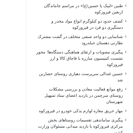
طنین «لبیک یا حسین(ع)» در مراسم جاماندگان
اربعین فیروزکوه
کشف حدود دو کیلوگرم انواع مواد مخدر و
دستگیری دو فرد در فیروزکوه
شناسایی دو واحد صنفی متخلف در گشت مشترک
نظارتی دهستان حبله‌رود
پیگیری مصوبات و ارتقای هماهنگی دستگاه‌ها؛ محور
نشست کمیسیون مبارزه با قاچاق کالا و ارز
فیروزکوه
حسین غندالی سرپرست دهیاری روستای حصاربن
شد
رفع موانع فعالیت معادن و بررسی مشکلات
روستای سرچمن در بازدید اعضای ستاد تسهیل
شهرستان
مهار حریق مغازه لوازم یدکی خودرو در فیروزکوه
پیگیری ساماندهی تقسیمات روستاهای بخش
مرکزی فیروزکوه با بازدید میدانی مسئولان وزارت
کشور