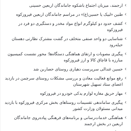
ارجمند، میزبان اجتماع باشکوه جاماندگان اربعین حسینی
طنین «لبیک یا حسین(ع)» در مراسم جاماندگان اربعین فیروزکوه
کشف حدود دو کیلوگرم انواع مواد مخدر و دستگیری دو فرد در
فیروزکوه
شناسایی دو واحد صنفی متخلف در گشت مشترک نظارتی دهستان
حبله‌رود
پیگیری مصوبات و ارتقای هماهنگی دستگاه‌ها؛ محور نشست کمیسیون
مبارزه با قاچاق کالا و ارز فیروزکوه
حسین غندالی سرپرست دهیاری روستای حصاربن شد
رفع موانع فعالیت معادن و بررسی مشکلات روستای سرچمن در بازدید
اعضای ستاد تسهیل شهرستان
مهار حریق مغازه لوازم یدکی خودرو در فیروزکوه
پیگیری ساماندهی تقسیمات روستاهای بخش مرکزی فیروزکوه با بازدید
میدانی مسئولان وزارت کشور
هماهنگی خدمات‌رسانی و برنامه‌های فرهنگی پیاده‌روی جاماندگان
اربعین در بخش ارجمند