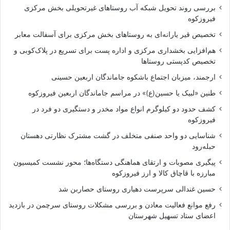
بررسی روند تحویل شبکه آب روستاهای غیرتحویلی بخش مرکزی
فیروزکوه
تخصیص قیر یارانه‌ای به روستاهای بخش مرکزی برای آسفالت معابر
هم‌افزایی بخشداری مرکزی و اداره پست برای تسریع در پلاک‌کوبی و
تخصیص کدپستی روستاها
ارجمند، میزبان اجتماع باشکوه جاماندگان اربعین حسینی
طنین «لبیک یا حسین(ع)» در مراسم جاماندگان اربعین فیروزکوه
کشف حدود دو کیلوگرم انواع مواد مخدر و دستگیری دو فرد در
فیروزکوه
شناسایی دو واحد صنفی متخلف در گشت مشترک نظارتی دهستان
حبله‌رود
پیگیری مصوبات و ارتقای هماهنگی دستگاه‌ها؛ محور نشست کمیسیون
مبارزه با قاچاق کالا و ارز فیروزکوه
حسین غندالی سرپرست دهیاری روستای حصاربن شد
رفع موانع فعالیت معادن و بررسی مشکلات روستای سرچمن در بازدید
اعضای ستاد تسهیل شهرستان