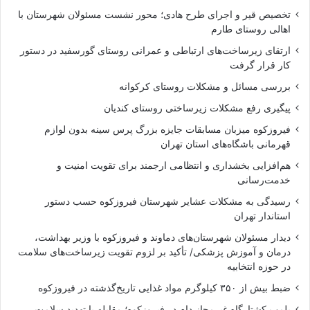
تخصیص قیر و اجرای طرح هادی؛ محور نشست مسئولان شهرستان با
اهالی روستای طارم
ارتقای زیرساخت‌های ارتباطی و عمرانی روستای گورسفید در دستور
کار قرار گرفت
بررسی مسائل و مشکلات روستای کرکوانه
پیگیری رفع مشکلات زیرساختی روستای کندیان
فیروزکوه میزبان مسابقات جایزه بزرگ پرس سینه بدون لوازم
قهرمانی باشگاه‌های استان تهران
هم‌افزایی بخشداری و انتظامی ارجمند برای تقویت امنیت و
خدمت‌رسانی
رسیدگی به مشکلات عشایر شهرستان فیروزکوه حسب دستور
استاندار تهران
دیدار مسئولان شهرستان‌های دماوند و فیروزکوه با وزیر بهداشت،
درمان و آموزش پزشکی/ تأکید بر لزوم تقویت زیرساخت‌های سلامت
در حوزه انتخابیه
ضبط بیش از ۳۵۰ کیلوگرم مواد غذایی تاریخ‌گذشته در فیروزکوه
پلمب کشتارگاه غیرمجاز دام در فیروزکوه؛ مقابله با تهدید سلامت