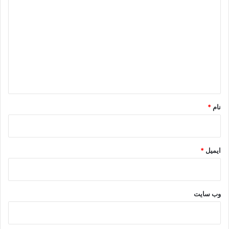
ی
د
گ
ا
ه
*
نام
*
ایمیل
*
وب‌ سایت